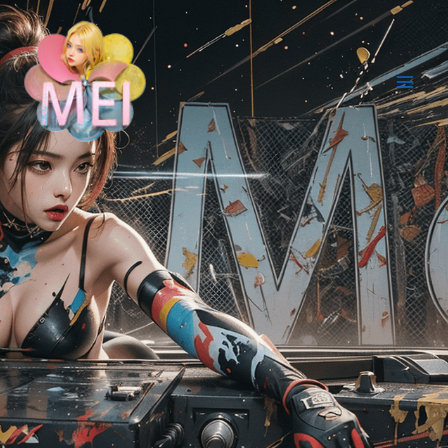
跳
Mai
至
Men
内
容