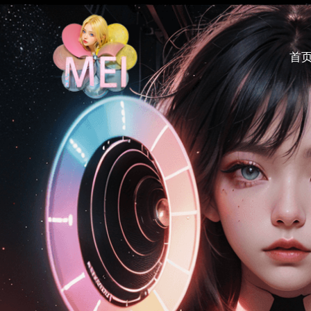
跳
至
内
首
容